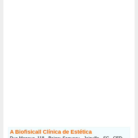
A Biofisicall Clínica de Estética
Rua Manaus, 118 - Bairro: Saguaçu - Joinville - SC - CEP: