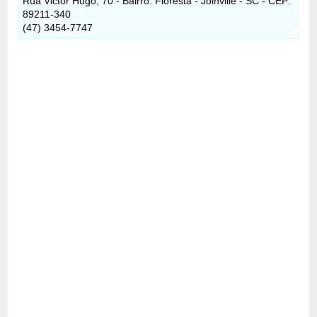
Rua Victor Hugo, 70 - Bairro: Floresta - Joinville - SC - CEP:
89211-340
(47) 3454-7747