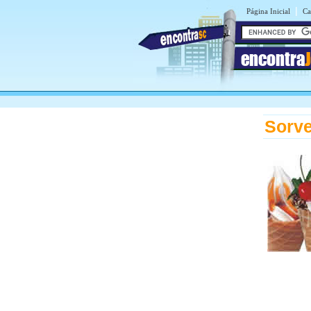
|
Página Inicial
Ca
encontra
J
Sorve