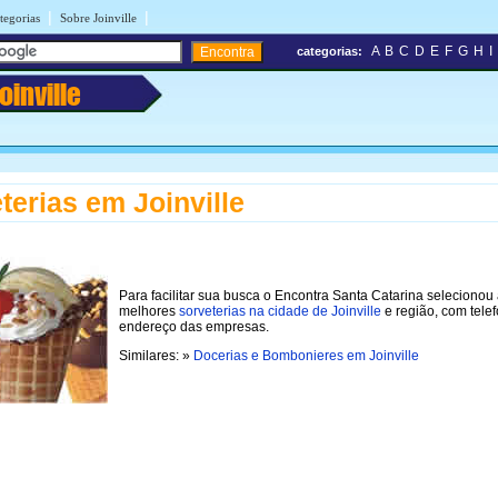
|
|
tegorias
Sobre Joinville
A
B
C
D
E
F
G
H
I
categorias:
oinville
terias em Joinville
Para facilitar sua busca o Encontra Santa Catarina selecionou
melhores
sorveterias na cidade de Joinville
e região, com tele
endereço das empresas.
Similares: »
Docerias e Bombonieres em Joinville