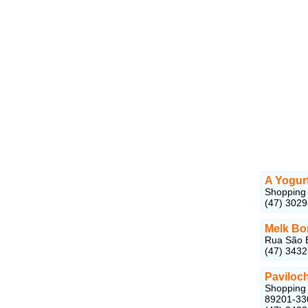
A Yogurt
Shopping M
(47) 302
Melk B
Rua São B
(47) 343
Paviloch
Shopping C
89201-33