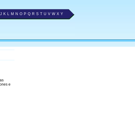
J
K
L
M
N
O
P
Q
R
S
T
U
V
W
X
Y
 as
fones e